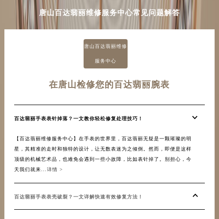
河南省周口市川汇区七一路百达翡丽售后服务中心（需提前预约）
唐山百达翡丽维修服务中心常见问题解答
河南省驻马店市驿城区乐山大道与置地大道交叉口百达翡丽售后服务中心（需提前预约）
湖北省鄂州市鄂城区文星大道百达翡丽售后服务中心（需提前预约）
唐山百达翡丽维修
湖北省黄冈市黄州区赤壁大道百达翡丽售后服务中心（需提前预约）
服务中心
湖北省黄石市黄石港区武汉路百达翡丽售后服务中心（需提前预约）
湖北省荆门市东宝中天街步行街百达翡丽售后服务中心（需提前预约）
在唐山检修您的百达翡丽腕表
湖北省荆州市荆州区荆中路百达翡丽售后服务中心（需提前预约）
湖北省十堰市茅箭区人民北路百达翡丽售后服务中心（需提前预约）
百达翡丽手表表针掉落？一文教你轻松修复处理技巧！
湖北省随州市曾都区青年路百达翡丽售后服务中心（需提前预约）
湖北省咸宁市咸安区长安大道百达翡丽售后服务中心（需提前预约）
【百达翡丽维修服务中心】在手表的世界里，百达翡丽无疑是一颗璀璨的明
湖北省襄阳市樊城区长虹路与人民路交叉口百达翡丽售后服务中心（需提前预约）
星，其精准的走时和独特的设计，让无数表迷为之倾倒。然而，即便是这样
顶级的机械艺术品，也难免会遇到一些小故障，比如表针掉了。别担心，今
湖北省孝感市孝南区复兴大道百达翡丽售后服务中心（需提前预约）
天我们就来...
详情 >
湖北省宜昌市西陵区夷陵大道与港窑路百达翡丽售后服务中心（需提前预约）
湖南省常德市武陵区人民路百达翡丽售后服务中心（需提前预约）
百达翡丽手表表壳破裂？一文详解快速有效修复方法！
湖南省郴州市北湖区国庆北路百达翡丽售后服务中心（需提前预约）
湖南省衡阳市雁峰区解放路百达翡丽售后服务中心（需提前预约）