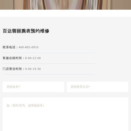
甘肃省酒泉市肃州区西大街百达翡丽售后服务中心（需提前预约）
甘肃省临夏市城南街道团结路百达翡丽售后服务中心（需提前预约）
甘肃省陇南市武都区人民路百达翡丽售后服务中心（需提前预约）
甘肃省平凉市崆峒区西大街百达翡丽售后服务中心（需提前预约）
百达翡丽腕表预约维修
甘肃省庆阳市西峰区南大街百达翡丽售后服务中心（需提前预约）
甘肃省天水市秦州区民主路百达翡丽售后服务中心（需提前预约）
联系电话：
400-805-0910
甘肃省武威市凉州区迎宾路百达翡丽售后服务中心（需提前预约）
客服在线时间：
8:00-22:00
甘肃省张掖市甘州区民乐北路百达翡丽售后服务中心（需提前预约）
门店营业时间：
9:00-19:30
宁夏回族自治区固原市原州区文化街百达翡丽售后服务中心（需提前预约）
宁夏回族自治区石嘴山市大武口区贺兰山路百达翡丽售后服务中心（需提前预约）
宁夏回族自治区吴忠市利通区开元大道百达翡丽售后服务中心（需提前预约）
宁夏回族自治区银川市兴庆区新华东路97号新百中心C馆一层C1-18号商铺百达翡丽售后服务中心（需提前预约）
宁夏回族自治区中卫市沙坡头区鼓楼东街百达翡丽售后服务中心（需提前预约）
青海省果洛藏族自治州玛沁县团结路百达翡丽售后服务中心（需提前预约）
青海省海北藏族自治州海晏县将军路百达翡丽售后服务中心（需提前预约）
青海省海东市乐都区滨河路百达翡丽售后服务中心（需提前预约）