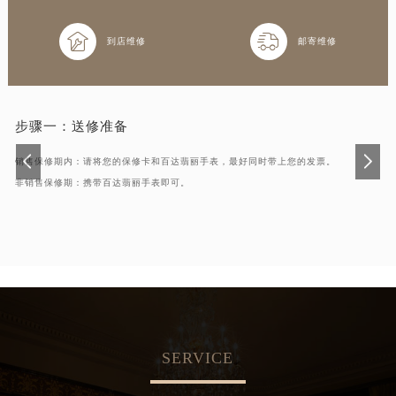
合肥市蜀山区潜山路111号万象城华润大厦B座12楼03室（需提前预约）


泉州市丰泽区宝洲路729号浦西万达中心写字楼A座7楼709室（需提前预约）
到店维修
邮寄维修
青岛市南区山东路6号华润大厦B座22层04室（需提前预约）
烟台市芝罘区胜利路139号万达金融中心A座907室（需提前预约）
长春市朝阳区西安大路727号中银大厦A座(旺进大厦)18层09室（需提前预约）
步骤一：
送修准备
贵阳市南明区都司高架桥路33号亨特国际金融中心14楼14D（需提前预约）
销售保修期内：请将您的保修卡和百达翡丽手表，最好同时带上您的发票。
昆明市盘龙区北京路928号同德昆明广场写字楼10层06室（需提前预约）
非销售保修期：携带百达翡丽手表即可。
石家庄市长安区中山东路39号勒泰中心写字楼B座13层07室（需提前预约）
西安市碑林区南关正街88号华侨城长安国际中心E座6楼10室（需提前预约）
海口市龙华区金贸东路5号海口华润大厦B座17层1707室（需提前预约）
唐山市路南区新华东道100号万达广场写字楼A座10层1002室（需提前预约）
台州市椒江区东海大道1800号腾达中心东1幢20楼2002室（需提前预约）
内蒙古自治区呼和浩特市玉泉区大学西街70号华润万象城写字楼（鄂尔多斯大厦）23层2326室（需提前预约）
甘肃省兰州市七里河区西津西路16号兰州中心写字楼21层2102室（需提前预约）
SERVICE
重庆市解放碑渝中区民权路28号英利国际金融中心写字楼20层01室（需提前预约）
黑龙江省大庆市萨尔图区会战大街百达翡丽售后服务中心（需提前预约）