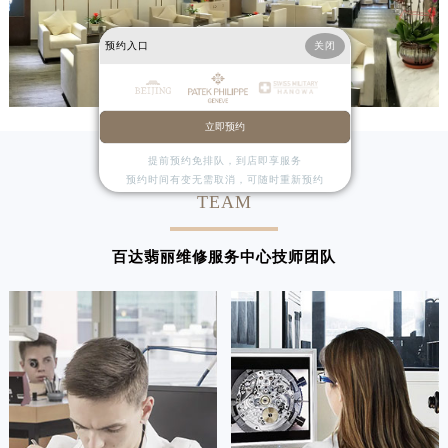
江西省萍乡市安源区萍安北大道与康庄路交叉口百达翡丽售后服务中心（需提前预约）
预约入口
关闭
江西省上饶市信州区滨江西路百达翡丽售后服务中心（需提前预约）
江西省新余市渝水区北湖西路百达翡丽售后服务中心（需提前预约）
江西省宜春市袁州区中山中路百达翡丽售后服务中心（需提前预约）
立即预约
江西省鹰潭市月湖区胜利东路百达翡丽售后服务中心（需提前预约）
山东省德州市德城区东风中路百达翡丽售后服务中心（需提前预约）
提前预约免排队，到店即享服务
预约时间有变无需取消，可随时重新预约
山东省东营市东营区济南路百达翡丽售后服务中心（需提前预约）
TEAM
山东省济南市历下区经十路11111号华润中心写字楼（万象城）15层1508室百达翡丽售后服务中心（需提前预约）
山东省济宁市任城区太白楼路百达翡丽售后服务中心（需提前预约）
百达翡丽维修服务中心技师团队
山东省莱芜市文化南路8号银座商城名表维修一楼名表维修百达翡丽售后服务中心（需提前预约）
山东省临沂市兰山区解放路百达翡丽售后服务中心（需提前预约）
山东省日照市东港区烟台路百达翡丽售后服务中心（需提前预约）
山东省泰安市泰山区财源街道泰山大街百达翡丽售后服务中心（需提前预约）
山东省威海市环翠区新威海路89号振华商厦一楼名表维修百达翡丽售后服务中心（需提前预约）
山东省潍坊市奎文区东风东街百达翡丽售后服务中心（需提前预约）
山东省枣庄市滕州市北辛路与善国路交叉口百达翡丽售后服务中心（需提前预约）