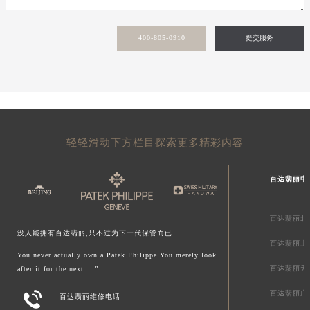
青海省海南藏族自治州共和县青海湖大街百达翡丽售后服务中心（需提前预约）
青海省海西蒙古族藏族自治州德令哈市柴达木路百达翡丽售后服务中心（需提前预约）
400-805-0910
提交服务
青海省黄南藏族自治州同仁市德合隆路百达翡丽售后服务中心（需提前预约）
青海省西宁市城西区海湖新区西关大道百达翡丽售后服务中心（需提前预约）
青海省玉树藏族自治州结古镇胜利路百达翡丽售后服务中心（需提前预约）
陕西省安康市汉滨区金州路百达翡丽售后服务中心（需提前预约）
陕西省宝鸡市渭滨区经二路百达翡丽售后服务中心（需提前预约）
轻轻滑动下方栏目探索更多精彩内容
陕西省汉中市汉台区北大街百达翡丽售后服务中心（需提前预约）
陕西省商洛市商州区州城街百达翡丽售后服务中心（需提前预约）
百达翡丽中
陕西省铜川市王益区红旗街百达翡丽售后服务中心（需提前预约）
陕西省渭南市临渭区东风大街百达翡丽售后服务中心（需提前预约）
百达翡丽北
陕西省咸阳市秦都区沣西新城统一西路与白马河路交汇处百达翡丽售后服务中心（需提前预约）
没人能拥有百达翡丽,只不过为下一代保管而已
百达翡丽上
陕西省延安市宝塔区中心街百达翡丽售后服务中心（需提前预约）
You never actually own a Patek Philippe.You merely look
陕西省榆林市榆阳区长兴路百达翡丽售后服务中心（需提前预约）
百达翡丽天
after it for the next ...”
新疆维吾尔自治区阿克苏市东大街百达翡丽售后服务中心（需提前预约）
百达翡丽广

百达翡丽维修电话
新疆维吾尔自治区阿拉尔市胜利大道百达翡丽售后服务中心（需提前预约）