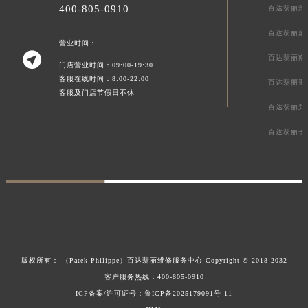
400-805-0910
百达翡丽深
新疆维吾尔自治区阿拉山口市友好路百达翡丽售后服务中心（需提前预约）
新疆维吾尔自治区阿勒泰市解放路百达翡丽售后服务中心（需提前预约）
百达翡丽成
营业时间：
新疆维吾尔自治区阿图什市光明路百达翡丽售后服务中心（需提前预约）

百达翡丽南
门店营业时间：09:00-19:30
新疆维吾尔自治区白杨市军垦路百达翡丽售后服务中心（需提前预约）
客服在线时间：8:00-22:00
百达翡丽重
新疆维吾尔自治区北屯市团结路百达翡丽售后服务中心（需提前预约）
客服及门店节假日不休
百达翡丽郑
新疆维吾尔自治区博乐市博乐市北京路百达翡丽售后服务中心（需提前预约）
新疆维吾尔自治区昌吉市延安北路百达翡丽售后服务中心（需提前预约）
百达翡丽长
新疆维吾尔自治区阜康市博峰路百达翡丽售后服务中心（需提前预约）
新疆维吾尔自治区哈密市伊州区建国北路百达翡丽售后服务中心（需提前预约）
新疆维吾尔自治区和田市和田市北京西路百达翡丽售后服务中心（需提前预约）
新疆维吾尔自治区胡杨河市胡杨河市胡杨路百达翡丽售后服务中心（需提前预约）
新疆维吾尔自治区霍尔果斯市亚欧北路百达翡丽售后服务中心（需提前预约）
新疆维吾尔自治区喀什市解放北路百达翡丽售后服务中心（需提前预约）
版权所有：
（Patek Philippe）
百达翡丽维修服务中心
Copyright © 2018-2032
新疆维吾尔自治区可克达拉市幸福路百达翡丽售后服务中心（需提前预约）
客户服务热线：
400-805-0910
新疆维吾尔自治区克拉玛依市克拉玛依区友谊路百达翡丽售后服务中心（需提前预约）
ICP备案/许可证号：鲁ICP备2025179091号-11
新疆维吾尔自治区库车市库车市文化东路百达翡丽售后服务中心（需提前预约）