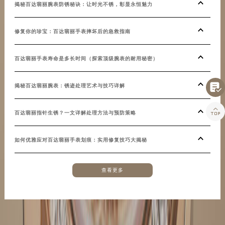
揭秘百达翡丽腕表防锈秘诀：让时光不锈，彰显永恒魅力
湖南省怀化市鹤城区迎丰中路百达翡丽售后服务中心（需提前预约）
湖南省娄底市娄星区长青街百达翡丽售后服务中心（需提前预约）
修复你的珍宝：百达翡丽手表摔坏后的急救指南
湖南省邵阳市双清区东风路百达翡丽售后服务中心（需提前预约）
湖南省湘潭市雨湖区莲城大道百达翡丽售后服务中心（需提前预约）
百达翡丽手表寿命是多长时间（探索顶级腕表的耐用秘密）
湖南省益阳市赫山区桃花仑路百达翡丽售后服务中心（需提前预约）
湖南省永州市冷水滩区永州大道与中兴路交叉口百达翡丽售后服务中心（需提前预约）

揭秘百达翡丽腕表：锈迹处理艺术与技巧详解
湖南省岳阳市岳阳楼区东茅岭路百达翡丽售后服务中心（需提前预约）
湖南省张家界市永定区解放路百达翡丽售后服务中心（需提前预约）

百达翡丽指针生锈？一文详解处理方法与预防策略
湖南省长沙市芙蓉区建湘路393号世茂环球金融中心写字楼10层1013室百达翡丽售后服务中心（需提前预约）
湖南省株洲市芦淞区建设南路百达翡丽售后服务中心（需提前预约）
如何优雅应对百达翡丽手表划痕：实用修复技巧大揭秘
甘肃省白银市白银区北京路百达翡丽售后服务中心（需提前预约）
甘肃省定西市安定区解放路百达翡丽售后服务中心（需提前预约）
查看更多
甘肃省敦煌市沙州镇阳关中路百达翡丽售后服务中心（需提前预约）
甘肃省合作市人民街百达翡丽售后服务中心（需提前预约）
甘肃省嘉峪关市雄关区新华中路百达翡丽售后服务中心（需提前预约）
甘肃省金昌市金川区北京路百达翡丽售后服务中心（需提前预约）