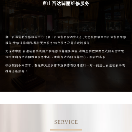
唐山百达翡丽维修服务
黑龙江省鹤岗市向阳区红军路百达翡丽售后服务中心（需提前预约）
黑龙江省黑河市爱辉区中央街百达翡丽售后服务中心（需提前预约）
黑龙江省鸡西市鸡冠区红军路百达翡丽售后服务中心（需提前预约）
黑龙江省佳木斯市向阳区长安路百达翡丽售后服务中心（需提前预约）
唐山百达翡丽维修服务中心（唐山百达翡丽保养中心）,为您提供最全的百达翡丽维修
黑龙江省牡丹江市东安区太平路百达翡丽售后服务中心（需提前预约）
服务/维修保养项目/配件更换服务/特色服务及需求定制服务
黑龙江省七台河市桃山区大同街百达翡丽售后服务中心（需提前预约）
为保障中国·百达翡丽手表用户的维修保养服务体验,请将您的故障类型或服务需求发
黑龙江省齐齐哈尔市龙沙区龙华路百达翡丽售后服务中心（需提前预约）
送给唐山百达翡丽维修服务中心（唐山百达翡丽保养中心）的在线客服
黑龙江省双鸭山市尖山区新兴大街百达翡丽售后服务中心（需提前预约）
根据您的不同需求，客服将为您安排专业的修表技师进行一对一的唐山百达翡丽手表
维修诊断服务！
黑龙江省绥化市北林区新华街与康庄路交叉口百达翡丽售后服务中心（需提前预约）
黑龙江省伊春市伊美区通河路百达翡丽售后服务中心（需提前预约）
吉林省白城市洮北区明仁南街百达翡丽售后服务中心（需提前预约）
吉林省白山市浑江区浑江大街百达翡丽售后服务中心（需提前预约）
吉林省吉林市船营区河南街百达翡丽售后服务中心（需提前预约）
吉林省辽源市龙山区人民大街百达翡丽售后服务中心（需提前预约）
SERVICE
吉林省梅河口市新华街道梅河大街百达翡丽售后服务中心（需提前预约）
吉林省四平市铁东区紫气大路与南九经街交汇处百达翡丽售后服务中心（需提前预约）