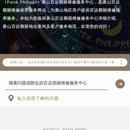
（Patek Philippe）唐山百达翡丽维修服务中心，是唐山百达
翡丽维修保养服务网点，为唐山地区用户提供百达翡丽维修保
养服务。本站为您提供唐山百达翡丽维修服务中心详细介绍、
2026年8月百达翡丽中国区售后服务网络优化升级公告
唐山百达翡丽地址查询及客户服务电话，欢迎您的访问！
2026年8月百达翡丽全国官方售后客户服务热线：400-805-0910
百达翡丽官方全国统一服务热线400-805-0910，服务覆盖中国大陆、香港、澳门、台湾全部区域（非大陆需加拨“+86”）
2026年8月百达翡丽售后服务中心最新网点地址：
北京市朝阳区建国门外大街甲6号华熙国际中心写字楼D座11层1102室（北京总部）（需提前预约）
▲
官网公告>
北京市东城区东长安街1号东方广场写字楼W3座6层602室（需提前预约）
▼
天津市和平区赤峰道136号天津国际金融中心写字楼26层2603室（需提前预约）
上海市徐汇区虹桥路3号港汇中心写字楼2座37层3705室（需提前预约）
上海市黄浦区南京东路299号宏伊国际广场写字楼8层806室（需提前预约）
南京市秦淮区中山南路1号（新街口）南京中心写字楼22层C1-1室（需提前预约）

输入您想了解的问题
常州市新北区龙锦路1590号现代传媒中心写字楼5号楼10层1008室（需提前预约）
徐州市鼓楼区淮海东路29号苏宁广场IFC国际金融中心写字楼35层3508室（需提前预约）
扬州市邗江区国展路29号星耀天地写字楼1号楼18层1803室（需提前预约）
盐城市盐都区世纪大道5号盐城金融城写字楼1号楼16层1604室（需提前预约）