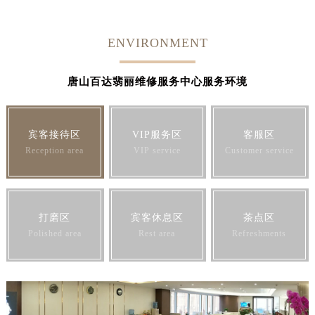
江苏省常州市新北区龙锦路1590号现代传媒中心5号楼10层1008室百达翡丽售后服务中心（需提前预约）
江苏省淮安市清江浦区淮海北路百达翡丽售后服务中心（需提前预约）
ENVIRONMENT
江苏省连云港市海州区通灌北路百达翡丽售后服务中心（需提前预约）
江苏省南京市秦淮区中山南路1号南京中心22层22-C1-C3室百达翡丽售后服务中心（需提前预约）
唐山百达翡丽维修服务中心服务环境
江苏省宿迁市宿城区西湖路百达翡丽售后服务中心（需提前预约）
江苏省泰州市海陵区永定东路399号置地商务中心东塔（华润万象城）17层1706室百达翡丽售后服务中心（需提前预约）
江苏省徐州市鼓楼区淮海东路29号苏宁广场IFC国际金融中心35层3508室百达翡丽售后服务中心（需提前预约）
宾客接待区
VIP服务区
客服区
Reception area
VIP service
Customer service
江苏省盐城市盐都区世纪大道5号盐城金融城写字楼1号楼16层1604室百达翡丽售后服务中心（需提前预约）
江苏省扬州市邗江区国展路29号星耀天地写字楼1号楼18层1803室百达翡丽售后服务中心（需提前预约）
江苏省镇江市京口区中山东路百达翡丽售后服务中心（需提前预约）
江西省抚州市临川区赣东大道百达翡丽售后服务中心（需提前预约）
打磨区
宾客休息区
茶点区
江西省赣州市章贡区文清路百达翡丽售后服务中心（需提前预约）
Polished area
Rest area
Refreshments
江西省吉安市吉州区井冈山大道百达翡丽售后服务中心（需提前预约）
江西省景德镇市珠山区珠山中路百达翡丽售后服务中心（需提前预约）
江西省九江市浔阳区浔阳路百达翡丽售后服务中心（需提前预约）
江西省南昌市红谷滩新区红谷中大道998号绿地双子塔（中央广场）A1座办公楼14层1407室百达翡丽售后服务中心（需提前预约）