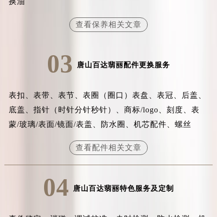
换油
辽宁省沈阳市沈河区中街路83号亨得利名表维修授权店1楼百达翡丽售后服务中心（需提前预约）
北京市朝阳区建国门外大街甲6号华熙国际中心D座11层1102室百达翡丽售后服务中心（北京总部）（需提前预约）
查看保养相关文章
北京市东城区东长安街1号王府井东方广场W3座6层602室百达翡丽售后服务中心（需提前预约）
河北省保定市竞秀区朝阳北大街北国先天下百达翡丽售后服务中心（需提前预约）
03
内蒙古自治区阿拉善盟市左旗土尔扈特大街百达翡丽售后服务中心（需提前预约）
唐山百达翡丽配件更换服务
内蒙古自治区巴彦淖尔市临河区新华街百达翡丽售后服务中心（需提前预约）
内蒙古自治区包头市青山区幸福路甲3号王府井百货名表维修百达翡丽售后服务中心（需提前预约）
表扣、表带、表节、表圈（圈口）表盘、表冠、后盖、
内蒙古自治区赤峰市红山区哈达街百达翡丽售后服务中心（需提前预约）
底盖、指针（时针分针秒针）、商标/logo、刻度、表
内蒙古自治区鄂尔多斯市东胜区伊金霍洛街百达翡丽售后服务中心（需提前预约）
蒙/玻璃/表面/镜面/表盖、防水圈、机芯配件、螺丝
内蒙古自治区呼伦贝尔市海拉尔区中央街百达翡丽售后服务中心（需提前预约）
内蒙古自治区通辽市科尔沁区明仁大街百达翡丽售后服务中心（需提前预约）
查看配件相关文章
内蒙古自治区乌海市海勃湾区人民南路百达翡丽售后服务中心（需提前预约）
内蒙古自治区乌兰察布市集宁区恩和大街百达翡丽售后服务中心（需提前预约）
04
内蒙古自治区锡林郭勒盟市锡林浩特市光明街与额尔敦路交叉口百达翡丽售后服务中心（需提前预约）
唐山百达翡丽特色服务及定制
内蒙古自治区兴安盟市乌兰浩特市兴安大街百达翡丽售后服务中心（需提前预约）
山西省大同市平城区迎宾街百达翡丽售后服务中心（需提前预约）