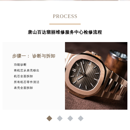
安徽省阜阳市颍州区颍州北路百达翡丽售后服务中心（需提前预约）
安徽省淮北市相山区淮海路百达翡丽售后服务中心（需提前预约）
PROCESS
安徽省淮南市田家庵区国庆中路百达翡丽售后服务中心（需提前预约）
安徽省黄山市屯溪区黄山西路百达翡丽售后服务中心（需提前预约）
唐山百达翡丽维修服务中心检修流程
安徽省六安市金安区解放中路百达翡丽售后服务中心（需提前预约）
安徽省马鞍山市雨山区湖南西路百达翡丽售后服务中心（需提前预约）
安徽省宿州市埇桥区人民中路百达翡丽售后服务中心（需提前预约）
步骤一： 诊断与拆卸
安徽省铜陵市铜官区石城大道百达翡丽售后服务中心（需提前预约）
功能诊断
安徽省芜湖市镜湖区中山路步行街百达翡丽售后服务中心（需提前预约）
将机芯从表壳移出
机芯全面拆卸
安徽省宣城市宣州区叠嶂西路百达翡丽售后服务中心（需提前预约）
所有机芯零件清洁
福建省龙岩市新罗区九一南路百达翡丽售后服务中心（需提前预约）
表壳全面拆卸
福建省南平市建阳区人民西路百达翡丽售后服务中心（需提前预约）
福建省宁德市蕉城区天湖东路百达翡丽售后服务中心（需提前预约）
福建省莆田市城厢区霞林街道荔华东大道百达翡丽售后服务中心（需提前预约）
1
2
3
4
福建省三明市三元区东乾二路百达翡丽售后服务中心（需提前预约）
福建省漳州市龙文区步港路百达翡丽售后服务中心（需提前预约）