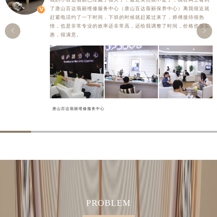
了唐山百达翡丽维修服务中心（唐山百达翡丽保养中心）离我很近就
河南省安阳市文峰区解放大道百达翡丽售后服务中心（需提前预约）
赶紧电话约了一下时间，下班的时候就赶紧过来了，师傅接待很热
河南省鹤壁市淇滨区九州路百达翡丽售后服务中心（需提前预约）
情，也是非常专业的效率还非常高，还给我调整了时间，价格也很实


惠，很满意。
河南省济源市沁园街道济水大道百达翡丽售后服务中心（需提前预约）
河南省焦作市解放区解放路百达翡丽售后服务中心（需提前预约）
河南省开封市鼓楼区中山路百达翡丽售后服务中心（需提前预约）
河南省洛阳市西工区中州中路与解放路交叉口百达翡丽售后服务中心（需提前预约）
河南省漯河市源汇区交通路百达翡丽售后服务中心（需提前预约）
河南省南阳市宛城区范蠡东路与南都路交叉口百达翡丽售后服务中心（需提前预约）
唐山百达翡丽维修服务中心
河南省平顶山市卫东区建设路百达翡丽售后服务中心（需提前预约）
河南省濮阳市大华龙区开州路绿城路交叉口百达翡丽售后服务中心（需提前预约）
河南省三门峡市湖滨区和平路百达翡丽售后服务中心（需提前预约）
河南省商丘市梁园区神火大道百达翡丽售后服务中心（需提前预约）
河南省新乡市红旗区人民路百达翡丽售后服务中心（需提前预约）
河南省信阳市浉河区东方红大道百达翡丽售后服务中心（需提前预约）
河南省许昌市魏都区建安大道与八龙路交叉口百达翡丽售后服务中心（需提前预约）
PROBLEM
河南省郑州市二七区民主路10号华润大厦29层2905室百达翡丽售后服务中心（需提前预约）