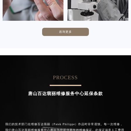


天津百达翡丽维修
上海百达翡丽维修
广东省汕尾市城区香洲街道园林社区翠园街百达翡丽售后服务中心（需提前预约）
广东省韶关市武江区芙蓉新区与老城中心交汇处百达翡丽售后服务中心（需提前预约）
广东省深圳市罗湖区深南东路5001号华润大厦17层1701室百达翡丽售后服务中心（需提前预约）
广东省阳江市江城区东风一路百达翡丽售后服务中心（需提前预约）
咨询更多
卡罗琳·卡桑德拉
辛迪·克莱门特
广东省云浮市云城区金山路百达翡丽售后服务中心（需提前预约）
资深百达翡丽技师
资深百达翡丽技师
广东省湛江市赤坎区观海北路百达翡丽售后服务中心（需提前预约）
是百达翡丽维修服务中心
是百达翡丽维修服务中心
(百达翡丽保养中心)
(百达翡丽保养中心)
广东省肇庆市端州区信安大道与砚都大道交汇处百达翡丽售后服务中心（需提前预约）
的高级技师之一
的高级技师之一
Chengdu Patek Philippe Maintain
Beijing Patek Philippe Maintain
广西壮族自治区百色市右江区中山二路百达翡丽售后服务中心（需提前预约）
center
center
广西壮族自治区北海市海城区北京路百达翡丽售后服务中心（需提前预约）
PROCESS
广西壮族自治区崇左市江州区石景林街道友谊大道与丽川路交汇处百达翡丽售后服务中心（需提前预约）


广西壮族自治区防城港市港口区金花茶大道百达翡丽售后服务中心（需提前预约）
成都百达翡丽维修
北京百达翡丽维修服务中心
唐山百达翡丽维修服务中心延保条款
广西壮族自治区贵港市港北区港城街道布山大道与仙衣路交叉口百达翡丽售后服务中心（需提前预约）
广西壮族自治区桂林市秀峰区红岭路百达翡丽售后服务中心（需提前预约）
广西壮族自治区河池市金城江区金城江街道朝阳路百达翡丽售后服务中心（需提前预约）
广西壮族自治区贺州市八步区城东街道灵峰南路百达翡丽售后服务中心（需提前预约）
我们的技术部门在维修百达翡丽（Patek Philippe）作品时非常谨慎。每一次维修，
广西壮族自治区来宾市兴宾区桂中大道百达翡丽售后服务中心（需提前预约）
我们唐山百达翡丽维修服务中心都会为您提供两年的维修保证。此保证涵盖人工费用