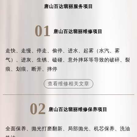
吉林省松原市宁江区五环大街百达翡丽售后服务中心（需提前预约）
唐山百达翡丽服务项目
吉林省通化市东昌区环通乡江南大街百达翡丽售后服务中心（需提前预约）
吉林省延边市延吉市解放路百达翡丽售后服务中心（需提前预约）
01
唐山百达翡丽维修项目
辽宁省鞍山市铁东区站前街百达翡丽售后服务中心（需提前预约）
辽宁省本溪市平山区胜利路百达翡丽售后服务中心（需提前预约）
辽宁省朝阳市双塔区新华路百达翡丽售后服务中心（需提前预约）
走快、走慢、停走、偷停、进水、起雾（水汽、雾
辽宁省丹东市振兴区七经街百达翡丽售后服务中心（需提前预约）
气）、进灰、生锈、磕碰、意外摔坏等导致的破碎、裂
辽宁省抚顺市新抚区东一路百达翡丽售后服务中心（需提前预约）
痕、划痕、断开、摔停
辽宁省阜新市海州区解放大街百达翡丽售后服务中心（需提前预约）
辽宁省葫芦岛市连山区中央路百达翡丽售后服务中心（需提前预约）
查看维修相关文章
辽宁省锦州市古塔区中央大街百达翡丽售后服务中心（需提前预约）
辽宁省辽阳市白塔区新运大街百达翡丽售后服务中心（需提前预约）
02
辽宁省盘锦市兴隆台区石油大街百达翡丽售后服务中心（需提前预约）
唐山百达翡丽维修保养项目
辽宁省铁岭市银州区南马路百达翡丽售后服务中心（需提前预约）
辽宁省营口市站前区市府路与渤海大街交叉口百达翡丽售后服务中心（需提前预约）
全面保养、抛光打磨翻新、局部抛光、机芯保养、洗油
辽宁省沈阳市沈河区中街路137号亨得利名表维修授权店1楼百达翡丽售后服务中心（需提前预约）