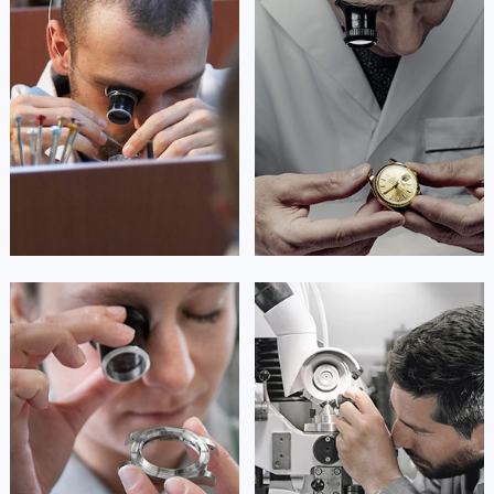
澳门特别行政区嘉模堂区官也街百达翡丽售后服务中心（需提前预约）
资深百达翡丽技师
资深百达翡丽技师
是百达翡丽维修服务中心
是百达翡丽维修服务中心
澳门省路氹城市金光大道百达翡丽售后服务中心（需提前预约）
(百达翡丽保养中心)
(百达翡丽保养中心)
的高级技师之一
的高级技师之一
澳门特别行政区望德堂区塔石广场百达翡丽售后服务中心（需提前预约）
Guangzhou Patek Philippe Maintain
Shenzhen Patek Philippe Maintain
center
center
福建省福州市鼓楼区五四路128-1号恒力城写字楼15层03室百达翡丽售后服务中心（需提前预约）
福建省厦门市思明区湖滨东路95号万象城华润大厦B座11层1104室百达翡丽售后服务中心（需提前预约）
广东省潮州市潮安区新风路与潮汕路交汇处百达翡丽售后服务中心（需提前预约）


广州百达翡丽维修
深圳百达翡丽维修
广东省广州市天河区天河路230号万菱汇国际中心A塔7层704室百达翡丽售后服务中心（需提前预约）
广东省广州市越秀区环市东路371-375号世界贸易中心大厦南塔15层1507室百达翡丽售后服务中心（需提前预约）
广东省河源市源城区越王大道百达翡丽售后服务中心（需提前预约）
广东省惠州市惠城区江北文昌一路7号华贸大厦1座30层3005室百达翡丽售后服务中心（需提前预约）
安尼塔·阿普里尔
贝亚特·布兰奇
广东省江门市蓬江区广场西路百达翡丽售后服务中心（需提前预约）
资深百达翡丽技师
资深百达翡丽技师
是百达翡丽维修服务中心
是百达翡丽维修服务中心
广东省揭阳市榕城进贤门步行街百达翡丽售后服务中心（需提前预约）
(百达翡丽保养中心)
(百达翡丽保养中心)
广东省茂名市电白区水东街道迎宾大道百达翡丽售后服务中心（需提前预约）
的高级技师之一
的高级技师之一
Tianjin Patek Philippe Maintain
Nanjing Patek Philippe Maintain
广东省梅州市梅江区金燕大道百达翡丽售后服务中心（需提前预约）
center
center
广东省清远市清城区湖西路百达翡丽售后服务中心（需提前预约）
广东省汕头市龙湖区长平路百达翡丽售后服务中心（需提前预约）