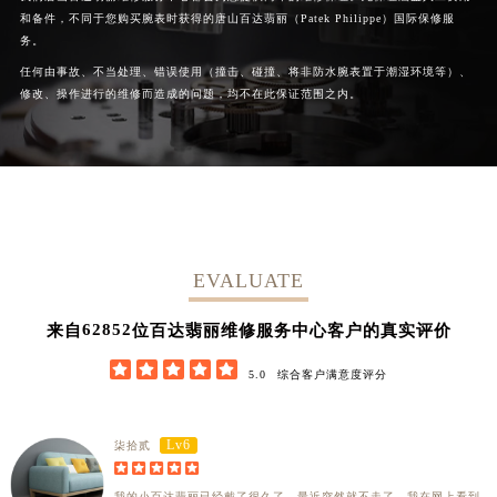
和备件，不同于您购买腕表时获得的唐山百达翡丽（Patek Philippe）国际保修服
广西壮族自治区柳州市城中区中山中路百达翡丽售后服务中心（需提前预约）
务。
广西壮族自治区钦州市钦南区金海湾东大街百达翡丽售后服务中心（需提前预约）
任何由事故、不当处理、错误使用（撞击、碰撞、将非防水腕表置于潮湿环境等）、
广西壮族自治区梧州市万秀区龙湖镇高旺路百达翡丽售后服务中心（需提前预约）
修改、操作进行的维修而造成的问题，均不在此保证范围之内。
广西壮族自治区玉林市玉州区金玉路百达翡丽售后服务中心（需提前预约）
海南省儋州市儋州市那大镇兰洋北路百达翡丽售后服务中心（需提前预约）
海南省东方市八所镇解放西路百达翡丽售后服务中心（需提前预约）
海南省琼海市嘉积镇东风路百达翡丽售后服务中心（需提前预约）
海南省三沙市西沙区西沙群岛永兴岛北京路百达翡丽售后服务中心（需提前预约）
海南省三亚市吉阳区迎宾路百达翡丽售后服务中心（需提前预约）
EVALUATE
海南省万宁市万城镇解放路百达翡丽售后服务中心（需提前预约）
62852
来自
位百达翡丽维修服务中心客户的真实评价
海南省文昌市文城镇教育东路百达翡丽售后服务中心（需提前预约）
海南省五指山市通什镇三月三大道百达翡丽售后服务中心（需提前预约）





5.0
综合客户满意度评分
香港特别行政区尖沙咀区油尖旺区广东道百达翡丽售后服务中心（需提前预约）
香港特别行政区金钟区中西区金钟道百达翡丽售后服务中心（需提前预约）
Lv6
柒拾贰
香港特别行政区九龙区油尖旺区弥敦道百达翡丽售后服务中心（需提前预约）





香港特别行政区铜锣湾区湾仔区轩尼诗道百达翡丽售后服务中心（需提前预约）
我的小百达翡丽已经戴了很久了，最近突然就不走了，我在网上看到