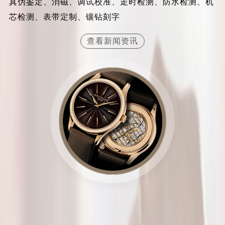
真伪鉴定、消磁、调试校准、走时检测、防水检测、机
山西省晋城市城区黄华街百达翡丽售后服务中心（需提前预约）
芯检测、表带定制、镶钻刻字
山西省晋中市榆次区顺城街百达翡丽售后服务中心（需提前预约）
山西省临汾市尧都区解放路百达翡丽售后服务中心（需提前预约）
查看新闻资讯
山西省吕梁市离石区永宁中路与建设街交叉口百达翡丽售后服务中心（需提前预约）
山西省朔州市朔城区怡西路与鄯阳西街交汇处百达翡丽售后服务中心（需提前预约）
山西省忻州市忻府区和平东街与七一南路交叉口百达翡丽售后服务中心（需提前预约）
山西省阳泉市郊区平阳东街与新城大道交叉口百达翡丽售后服务中心（需提前预约）
山西省运城市盐湖区河东街百达翡丽售后服务中心（需提前预约）
山西省长治市潞州区英雄中路百达翡丽售后服务中心（需提前预约）
山西省太原市迎泽区迎泽街道解放路15号亨得利名表维修授权店3楼百达翡丽售后服务中心（需提前预约）
天津市和平区赤峰道136号天津国际金融中心26层2603室百达翡丽售后服务中心（需提前预约）
安徽省安庆市迎江区人民路百达翡丽售后服务中心（需提前预约）
安徽省蚌埠市蚌山区淮河路百达翡丽售后服务中心（需提前预约）
安徽省亳州市谯城区魏武大道百达翡丽售后服务中心（需提前预约）
安徽省池州市贵池区长江路百达翡丽售后服务中心（需提前预约）
安徽省滁州市琅琊区南谯北路百达翡丽售后服务中心（需提前预约）