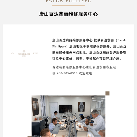
PATEK PHILIPPE
泰州市海陵区永定东路399号置地商务中心东塔写字楼（华润万象城）17层1706室（需提前预约）
唐山百达翡丽维修服务中心
宁波市江北区大闸南路500号来福士广场办公楼20层2009室（需提前预约）
杭州市上城区钱江路1366号华润大厦写字楼A座5层503-5室（需提前预约）
金华市金东区东市南街777号金华万达广场写字楼4号楼22层2209室（需提前预约）
绍兴市越城区胜利东路379号世茂天际中心写字楼8层805室（需提前预约）
唐山百达翡丽维修服务中心:提供百达翡丽（Patek
Philippe）唐山地区手表维修保养服务、唐山百达
嘉兴市南湖区广益路705号嘉兴世界贸易中心写字楼A座13层1304室（需提前预约）
翡丽维修服务网点地址、唐山百达翡丽客户服务电
南昌市红谷滩新区红谷中大道998号绿地双子塔（中央广场）A1座办公楼14层07室（需提前预约）
话及中心维修、保养、更换配件项目详细介绍。
济南市历下区经十路11111号华润中心写字楼（万象城）15层1508室（需提前预约）
百达翡丽维修服务中心唐山百达翡丽客服电
话:400-805-0910,欢迎致电!
广州市天河区天河路230号万菱汇国际中心写字楼A塔7层704室（需提前预约）
广州市越秀区环市东路371-375号世界贸易中心大厦南塔写字楼15层07室（需提前预约）
深圳市罗湖区深南东路5001号华润大厦写字楼17层1701室（需提前预约）
惠州市惠城区江北文昌一路7号华贸大厦写字楼1座30层05室（需提前预约）
厦门市思明区湖滨东路95号华润大厦写字楼B座11层1104室（需提前预约）
福州市鼓楼区五四路128-1号恒力城写字楼15层03室（需提前预约）
成都市锦江区人民东路6号SAC东原中心写字楼24层2406B室（需提前预约）
重庆市江北区观音桥步行街2号融恒时代广场写字楼9层902室（需提前预约）