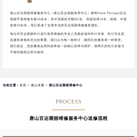
长沙市芙蓉区定王台街道建湘路393号世茂环球金融中心写字楼（芙蓉广场）10层13室（需提前预约）
唐山百达翡丽维修服务中心（唐山百达翡丽保养中心）拥有Patek Philippe百达
郑州市二七区铭功路10号华润大厦写字楼29层2905室（需提前预约）
翡丽手表维修专家30余名，其中高级技术顾问3名、高级技师10名，初级、中级
太原市迎泽区解放路15号亨得利名表服务中心（品牌授权店）3层整层（需提前预约）
技师10余名，现已形成了全国专业的百达翡丽维修服务团队。
沈阳市沈河区中街路137号亨得利名表服务中心（品牌授权店）1层整层（需提前预约）
每位对百达翡丽时计进行保养维修的专业人员都必须对时计本身、时计历史及
沈阳市沈河区中街路83号亨得利名表服务中心（品牌授权店）1层整层（需提前预约）
其拥有者抱有充分的尊重。我们认为每一枚时计，都同它的拥有者一样尊贵。
我们保证，您的腕表会得到始终如一的精心保养与维护，保障它的恒久价值与
乌鲁木齐市天山区红山路26号时代广场（CCMALL）C座17层17-B（需提前预约）
可靠性能得以世代相传。
温州市鹿城区锦绣路1067号置信广场10层1015室（需提前预约）
哈尔滨市道里区友谊西路600号富力中心T2座写字楼29层03室（需提前预约）
大连市中山区人民路15号国际金融大厦7层G室（需提前预约）
佛山市禅城区季华五路57号万科金融中心C座12层1205室（需提前预约）
当前位置：
首页
>
唐山专题
> 唐山百达翡丽维修中心
东莞市东城街道鸿福东路1号民盈国贸中心T1写字楼9层907室（需提前预约）
无锡市梁溪区人民中路139号恒隆广场写字楼1座11层1104室（需提前预约）
PROCESS
南通市崇川区工农路57号圆融广场写字楼16层1603室（需提前预约）
苏州市苏州工业园区星港街199号苏州中心办公楼C座22层08室（需提前预约）
唐山百达翡丽维修服务中心送修流程
武汉市江汉区解放大道686号世界贸易大厦38层09室（需提前预约）
南宁市青秀区金湖路59号地王大厦12楼1224室（需提前预约）