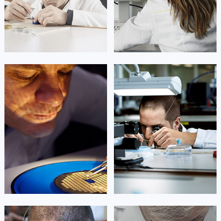
山东省淄博市张店区金晶大道百达翡丽售后服务中心（需提前预约）
上海市黄浦区南京东路299号宏伊国际广场写字楼8层806室百达翡丽售后服务中心（需提前预约）
上海市徐汇区虹桥路3号港汇中心2座37层3705室百达翡丽售后服务中心（需提前预约）
浙江省杭州市上城区钱江路1366号华润大厦A座5层503-5室百达翡丽售后服务中心（需提前预约）
浙江省湖州市吴兴区劳动路百达翡丽售后服务中心（需提前预约）
凯罗尔·切尔西
达芙妮·克劳迪娅
浙江省嘉兴市南湖区广益路705号嘉兴世界贸易中心A座13层1304室百达翡丽售后服务中心（需提前预约）
资深百达翡丽技师
资深百达翡丽技师
浙江省金华市金东区东市南街777号金华万达广场4号楼22楼2209室百达翡丽售后服务中心（需提前预约）
是百达翡丽维修服务中心
是百达翡丽维修服务中心
(百达翡丽保养中心)
(百达翡丽保养中心)
浙江省丽水市莲都区解放街百达翡丽售后服务中心（需提前预约）
的高级技师之一
的高级技师之一
浙江省宁波市江北区大闸南路500号来福士广场办公楼20层2009室百达翡丽售后服务中心（需提前预约）
Beijing Patek Philippe Maintain
Shanghai Patek Philippe Maintain
center
center
浙江省衢州市柯城区上街百达翡丽售后服务中心（需提前预约）
浙江省绍兴市越城区胜利东路379号世茂天际中心写字楼8层805室百达翡丽售后服务中心（需提前预约）
浙江省舟山市定海区解放东路百达翡丽售后服务中心（需提前预约）


北京百达翡丽维修
上海百达翡丽维修
澳门特别行政区大堂区议事亭前地（新马路）百达翡丽售后服务中心（需提前预约）
澳门特别行政区风顺堂区南湾大马路百达翡丽售后服务中心（需提前预约）
澳门特别行政区花地玛堂区关闸广场百达翡丽售后服务中心（需提前预约）
澳门特别行政区花王堂区大三巴商圈百达翡丽售后服务中心（需提前预约）
艾德琳·亚历桑德拉
艾莉森·安吉莉亚